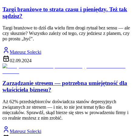
Targi branżowe to strata czasu i pieniędzy. Też tak
sądzisz?
Targi branżowe to dziś dla wielu firm drogi rytuał bez sensu — ale
czy słusznie? Wszystko zależy od tego, czy jedziesz z planem, czy
po prostu „być".
Mateusz Solecki
02.09.2024
Zarządzanie stresem — potrzebna umiejętność dla
właściciela biznesu?
Aż 62% przedsiębiorców doświadcza stanów depresyjnych
związanych ze stresem — i nie, to nie jest temat tylko dla
mięczaków. Sprawdź, skąd bierze się stres w prowadzeniu firmy i
co realnie możesz z nim zrobić.
Mateusz Solecki