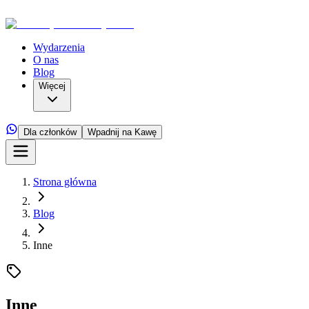
Wydarzenia
O nas
Blog
Więcej
Dla członków
Wpadnij na Kawę
Strona główna
Blog
Inne
Inne