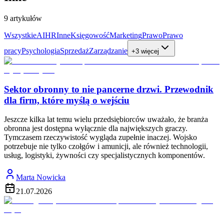
9
artykułów
Wszystkie
AI
HR
Inne
Księgowość
Marketing
Prawo
Prawo
pracy
Psychologia
Sprzedaż
Zarządzanie
+3 więcej
Sektor obronny to nie pancerne drzwi. Przewodnik
dla firm, które myślą o wejściu
Jeszcze kilka lat temu wielu przedsiębiorców uważało, że branża
obronna jest dostępna wyłącznie dla największych graczy.
Tymczasem rzeczywistość wygląda zupełnie inaczej. Wojsko
potrzebuje nie tylko czołgów i amunicji, ale również technologii,
usług, logistyki, żywności czy specjalistycznych komponentów.
Marta Nowicka
21.07.2026