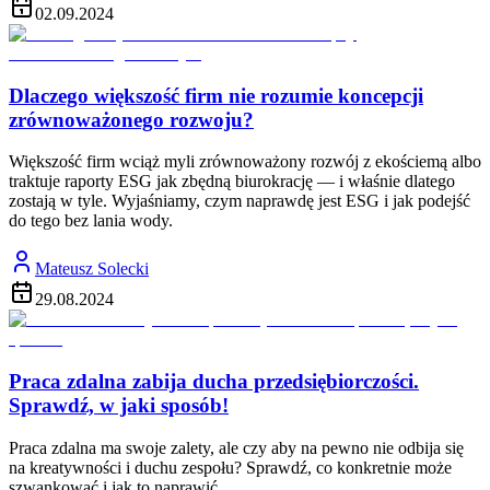
02.09.2024
Dlaczego większość firm nie rozumie koncepcji
zrównoważonego rozwoju?
Większość firm wciąż myli zrównoważony rozwój z ekościemą albo
traktuje raporty ESG jak zbędną biurokrację — i właśnie dlatego
zostają w tyle. Wyjaśniamy, czym naprawdę jest ESG i jak podejść
do tego bez lania wody.
Mateusz Solecki
29.08.2024
Praca zdalna zabija ducha przedsiębiorczości.
Sprawdź, w jaki sposób!
Praca zdalna ma swoje zalety, ale czy aby na pewno nie odbija się
na kreatywności i duchu zespołu? Sprawdź, co konkretnie może
szwankować i jak to naprawić.