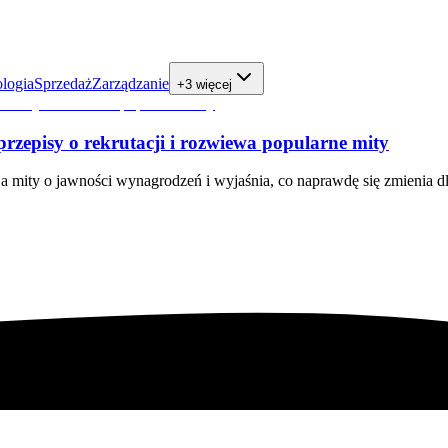
logia
Sprzedaż
Zarządzanie
+3 więcej
zepisy o rekrutacji i rozwiewa popularne mity
ja mity o jawności wynagrodzeń i wyjaśnia, co naprawdę się zmienia 