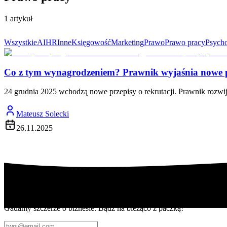
1
artykuł
Wszystkie
AI
HR
Inne
Księgowość
Marketing
Prawo
Prawo pracy
Psycho
Co z tym wynagrodzeniem? Prawnik wyjaśnia nowe pr
24 grudnia 2025 wchodzą nowe przepisy o rekrutacji. Prawnik rozwi
Mateusz Solecki
26.11.2025
Dostawaj newsy
Gadamy szczerze o biznesie. Bądź na bieżąco z paczką!