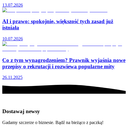
13.07.2026
AI i prawo: spokojnie, większość tych zasad już
istniała
10.07.2026
Co z tym wynagrodzeniem? Prawnik wyjaśnia nowe
przepisy o rekrutacji i rozwiewa popularne mity
26.11.2025
Dostawaj newsy
Gadamy szczerze o biznesie. Bądź na bieżąco z paczką!