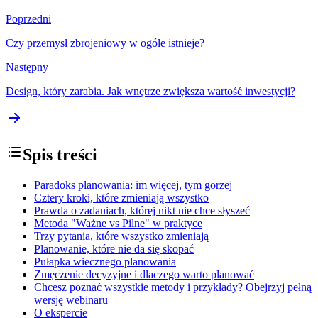
Poprzedni
Czy przemysł zbrojeniowy w ogóle istnieje?
Następny
Design, który zarabia. Jak wnętrze zwiększa wartość inwestycji?
Spis treści
Paradoks planowania: im więcej, tym gorzej
Cztery kroki, które zmieniają wszystko
Prawda o zadaniach, której nikt nie chce słyszeć
Metoda "Ważne vs Pilne" w praktyce
Trzy pytania, które wszystko zmieniają
Planowanie, które nie da się skopać
Pułapka wiecznego planowania
Zmęczenie decyzyjne i dlaczego warto planować
Chcesz poznać wszystkie metody i przykłady? Obejrzyj pełną
wersję webinaru
O ekspercie