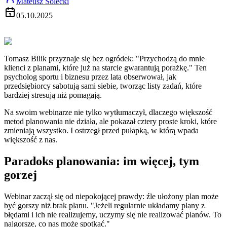
Mateusz Solecki
05.10.2025
Tomasz Bilik przyznaje się bez ogródek: "Przychodzą do mnie
klienci z planami, które już na starcie gwarantują porażkę." Ten
psycholog sportu i biznesu przez lata obserwował, jak
przedsiębiorcy sabotują sami siebie, tworząc listy zadań, które
bardziej stresują niż pomagają.
Na swoim webinarze nie tylko wytłumaczył, dlaczego większość
metod planowania nie działa, ale pokazał cztery proste kroki, które
zmieniają wszystko. I ostrzegł przed pułapką, w którą wpada
większość z nas.
Paradoks planowania: im więcej, tym
gorzej
Webinar zaczął się od niepokojącej prawdy: źle ułożony plan może
być gorszy niż brak planu. "Jeżeli regularnie układamy plany z
błędami i ich nie realizujemy, uczymy się nie realizować planów. To
najgorsze, co nas może spotkać."