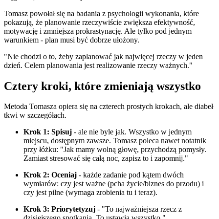
Tomasz powołał się na badania z psychologii wykonania, które
pokazują, że planowanie rzeczywiście zwiększa efektywność,
motywację i zmniejsza prokrastynację. Ale tylko pod jednym
warunkiem - plan musi być dobrze ułożony.
"Nie chodzi o to, żeby zaplanować jak najwięcej rzeczy w jeden
dzień. Celem planowania jest realizowanie rzeczy ważnych."
Cztery kroki, które zmieniają wszystko
Metoda Tomasza opiera się na czterech prostych krokach, ale diabeł
tkwi w szczegółach.
Krok 1: Spisuj
- ale nie byle jak. Wszystko w jednym
miejscu, dostępnym zawsze. Tomasz poleca nawet notatnik
przy łóżku: "Jak mamy wolną głowę, przychodzą pomysły.
Zamiast stresować się całą noc, zapisz to i zapomnij."
Krok 2: Oceniaj
- każde zadanie pod kątem dwóch
wymiarów: czy jest ważne (pcha życie/biznes do przodu) i
czy jest pilne (wymaga zrobienia tu i teraz).
Krok 3: Priorytetyzuj
- "To najważniejsza rzecz z
dzisiejszego spotkania. To ustawia wszystko."