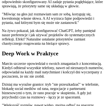
odpowiednio skonfigurowany AI zadaje pytania pogłębiające, które
sprawiają, że priorytety same się układają w głowie.
"Mówiąc na głos już rozmawiam sam ze sobą, koryguję się,
kwestionuję własne słowa. A AI wyrzuca fajne podpowiedzi i
pytania, nad którymi bym się może nie zastanowił."
Na żywo pokazał, jak skonfigurować ChatGPT, żeby pamiętał
nasze preferencje i jak używać projektów do systematycznych
refleksji. Efekt? Naturalne ustalanie priorytetów zamiast
chaotycznego reagowania na bieżące sprawy.
Deep Work w Praktyce
Marcin szczerze opowiedział o swoich zmaganiach z koncentracją.
Kiedyś odbierał wszystkie telefony, nawet od nieznanych numerów,
odpowiadał na każdy mail natychmiast i kończył dni wyczerpany z
poczuciem, że nic nie zrobił.
Dzisiaj ma wyraźne granice: tryb "nie przeszkadzać" w telefonie,
blokadę social mediów od rana, negocjacje z partnerami
biznesowymi o tym, że rano pracuje w skupieniu. A gdy już
przychodzi czas na rozmowy - łączy je ze spacerami.
"Większość rozmów, nawet wideo, można odbyć na spacerze.