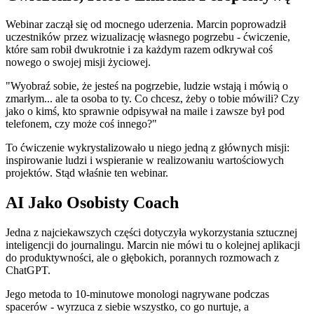
Webinar zaczął się od mocnego uderzenia. Marcin poprowadził
uczestników przez wizualizację własnego pogrzebu - ćwiczenie,
które sam robił dwukrotnie i za każdym razem odkrywał coś
nowego o swojej misji życiowej.
"Wyobraź sobie, że jesteś na pogrzebie, ludzie wstają i mówią o
zmarłym... ale ta osoba to ty. Co chcesz, żeby o tobie mówili? Czy
jako o kimś, kto sprawnie odpisywał na maile i zawsze był pod
telefonem, czy może coś innego?"
To ćwiczenie wykrystalizowało u niego jedną z głównych misji:
inspirowanie ludzi i wspieranie w realizowaniu wartościowych
projektów. Stąd właśnie ten webinar.
AI Jako Osobisty Coach
Jedna z najciekawszych części dotyczyła wykorzystania sztucznej
inteligencji do journalingu. Marcin nie mówi tu o kolejnej aplikacji
do produktywności, ale o głębokich, porannych rozmowach z
ChatGPT.
Jego metoda to 10-minutowe monologi nagrywane podczas
spacerów - wyrzuca z siebie wszystko, co go nurtuje, a