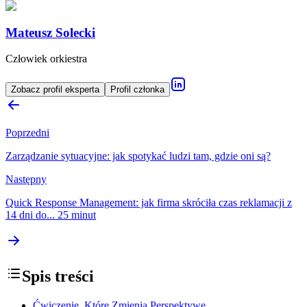
Mateusz Solecki
Człowiek orkiestra
Zobacz profil eksperta
Profil członka
Poprzedni
Zarządzanie sytuacyjne: jak spotykać ludzi tam, gdzie oni są?
Następny
Quick Response Management: jak firma skróciła czas reklamacji z
14 dni do... 25 minut
Spis treści
Ćwiczenie, Które Zmienia Perspektywę