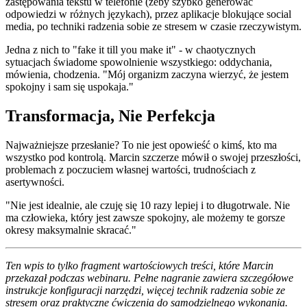
zastępowania tekstu w telefonie (żeby szybko generować
odpowiedzi w różnych językach), przez aplikacje blokujące social
media, po techniki radzenia sobie ze stresem w czasie rzeczywistym.
Jedna z nich to "fake it till you make it" - w chaotycznych
sytuacjach świadome spowolnienie wszystkiego: oddychania,
mówienia, chodzenia. "Mój organizm zaczyna wierzyć, że jestem
spokojny i sam się uspokaja."
Transformacja, Nie Perfekcja
Najważniejsze przesłanie? To nie jest opowieść o kimś, kto ma
wszystko pod kontrolą. Marcin szczerze mówił o swojej przeszłości,
problemach z poczuciem własnej wartości, trudnościach z
asertywności.
"Nie jest idealnie, ale czuję się 10 razy lepiej i to długotrwale. Nie
ma człowieka, który jest zawsze spokojny, ale możemy te gorsze
okresy maksymalnie skracać."
Ten wpis to tylko fragment wartościowych treści, które Marcin
przekazał podczas webinaru. Pełne nagranie zawiera szczegółowe
instrukcje konfiguracji narzędzi, więcej technik radzenia sobie ze
stresem oraz praktyczne ćwiczenia do samodzielnego wykonania.