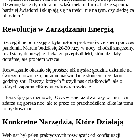
Dzwonię tak z dyrektorami i właścicielami firm - ludzie są coraz
bardziej świadomi i skupiają się na treści, nie na tym, czy siedzę za
biurkiem."
Rewolucja w Zarządzaniu Energią
Szczególnie poruszająca była historia problemów ze snem podczas
pandemii. Marcin budził się 20-30 razy w nocy, chodził zmęczony,
miał stany depresyjne. Lekarze przepisali leki, które działały
doraźnie, ale problem wracał.
Rozwiązanie okazało się prostsze niż myślał: godzina dziennie na
świeżym powietrzu, poranne naświetlanie słońcem, regularne
godziny snu. Rzeczy, których "uczyli nas dziadkowie", ale o
których zapomnieliśmy w cyfrowym świecie.
"Teraz śpię jak niemowlę. Oczywiście raz-dwa razy w miesiącu
zdarza się gorsza noc, ale to przez co przechodziłem kilka lat temu
to był koszmar."
Konkretne Narzędzia, Które Działają
Webinar był pełen praktycznych rozwiązań: od konfiguracji