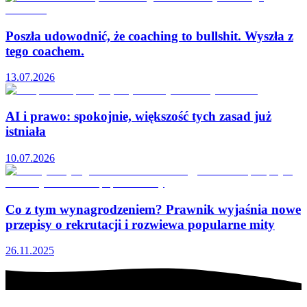
Poszła udowodnić, że coaching to bullshit. Wyszła z
tego coachem.
13.07.2026
AI i prawo: spokojnie, większość tych zasad już
istniała
10.07.2026
Co z tym wynagrodzeniem? Prawnik wyjaśnia nowe
przepisy o rekrutacji i rozwiewa popularne mity
26.11.2025