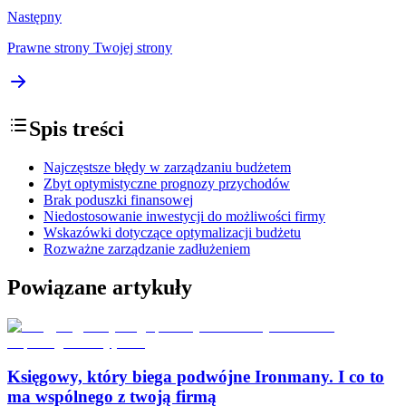
Następny
Prawne strony Twojej strony
Spis treści
Najczęstsze błędy w zarządzaniu budżetem
Zbyt optymistyczne prognozy przychodów
Brak poduszki finansowej
Niedostosowanie inwestycji do możliwości firmy
Wskazówki dotyczące optymalizacji budżetu
Rozważne zarządzanie zadłużeniem
Powiązane artykuły
Księgowy, który biega podwójne Ironmany. I co to
ma wspólnego z twoją firmą