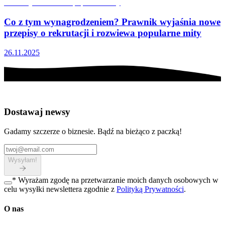
Co z tym wynagrodzeniem? Prawnik wyjaśnia nowe
przepisy o rekrutacji i rozwiewa popularne mity
26.11.2025
Dostawaj newsy
Gadamy szczerze o biznesie. Bądź na bieżąco z paczką!
Wysyłam!
*
Wyrażam zgodę na przetwarzanie moich danych osobowych w
celu wysyłki newslettera zgodnie z
Polityką Prywatności
.
O nas