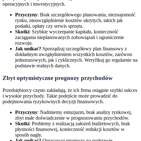
operacyjnych i inwestycyjnych.
Przyczyny
: Brak szczegółowego planowania, nieznajomość
rynku, nieuwzględnienie kosztów ukrytych, takich jak
podatki, opłaty czy serwis sprzętu.
Skutki
: Szybkie wyczerpanie kapitału, konieczność
zaciągania nieplanowanych zobowiązań i ograniczenie
rozwoju.
Jak unikać?
Sporządzaj szczegółowy plan finansowy z
dokładnym uwzględnieniem wszystkich kosztów, zarówno
jednorazowych, jak i cyklicznych. Weryfikuj go regularnie na
podstawie realnych danych.
Zbyt optymistyczne prognozy przychodów
Przedsiębiorcy często zakładają, że ich firma osiągnie szybki sukces
i wysokie przychody. Takie podejście może prowadzić do
podejmowania ryzykownych decyzji finansowych.
Przyczyny
: Nadmierny entuzjazm, brak analizy rynkowej,
zbyt małe doświadczenie w prognozowaniu przychodów.
Skutki
: Problemy z realizacją założeń budżetowych, brak
płynności finansowej, konieczność redukcji kosztów w
sposób nagły.
Jak unikać?
Opracowuj prognozy na podstawie