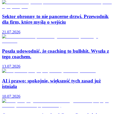
Sektor obronny to nie pancerne drzwi. Przewodnik
dla firm, które myślą o wejściu
21.07.2026
Poszła udowodnić, że coaching to bullshit. Wyszła z
tego coachem.
13.07.2026
AI i prawo: spokojnie, większość tych zasad już
istniała
10.07.2026