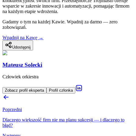
konkurencyjność swoich firm. Przedsiębiorcze Trójmiasto oferuje
wsparcie w zakresie innowacji i automatyzacji, pomagając firmom
na każdym etapie wdrożenia.
Gadamy o tym na każdej Kawie. Wpadnij za darmo — zero
zobowiązań.
Wpadnij na Kawę →
Udostępnij
Mateusz Solecki
Człowiek orkiestra
Zobacz profil eksperta
Profil członka
Poprzedni
Dlaczego większość firm nie ma planu sukcesji — i dlaczego to
błąd?
Następny