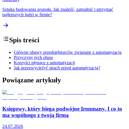
Sztuka budowania zespołu. Jak znaleźć, zatrudnić i utrzymać
najlepszych ludzi w firmie?
Spis treści
Główne obawy przedsiębiorców związane z automatyzacją
Przyczyny tych obaw
Korzyści płynące z automatyzacji
Jak przezwyciężyć strach przed automatyzacją?
Powiązane artykuły
Księgowy, który biega podwójne Ironmany. I co to
ma wspólnego z twoją firmą
24.07.2026