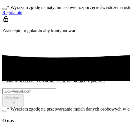
*
Wyrażam zgodę na natychmiastowe rozpoczęcie świadczenia usług
Regulamin
Zaakceptuj regulamin aby kontynuować
Dostawaj newsy
Gadamy szczerze o biznesie. Bądź na bieżąco z paczką!
Wysyłam!
*
Wyrażam zgodę na przetwarzanie moich danych osobowych w cel
O nas