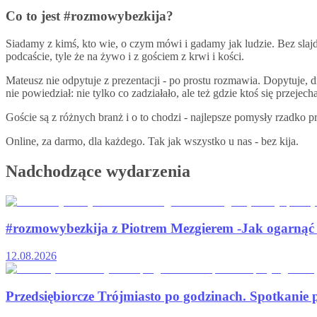
Co to jest
#rozmowybezkija
?
Siadamy z kimś, kto wie, o czym mówi i gadamy jak ludzie. Bez slajd
podcaście, tyle że na żywo i z gościem z krwi i kości.
Mateusz nie odpytuje z prezentacji - po prostu rozmawia. Dopytuje,
nie powiedział: nie tylko co zadziałało, ale też gdzie ktoś się przeje
Goście są z różnych branż i o to chodzi - najlepsze pomysły rzadko
Online, za darmo, dla każdego. Tak jak wszystko u nas - bez kija.
Nadchodzące wydarzenia
#rozmowybezkija z Piotrem Mezgierem -Jak ogarnąć sw
12.08.2026
Przedsiębiorcze Trójmiasto po godzinach. Spotkanie 