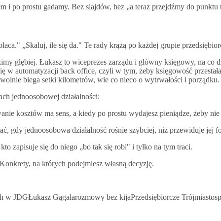
tem i po prostu gadamy. Bez slajdów, bez „a teraz przejdźmy do punktu
aca." „Skaluj, ile się da." Te rady krążą po każdej grupie przedsiębi
imy głębiej. Łukasz to wiceprezes zarządu i główny księgowy, na co d
e się w automatyzacji back office, czyli w tym, żeby księgowość przest
olnie biega setki kilometrów, wie co nieco o wytrwałości i porządku.
ach jednoosobowej działalności:
nie kosztów ma sens, a kiedy po prostu wydajesz pieniądze, żeby nie
ć, gdy jednoosobowa działalność rośnie szybciej, niż przewiduje jej 
o zapisuje się do niego „bo tak się robi" i tylko na tym traci.
Konkrety, na których podejmiesz własną decyzję.
ach w JDG
Łukasz Gągała
rozmowy bez kija
Przedsiębiorcze Trójmiasto
s