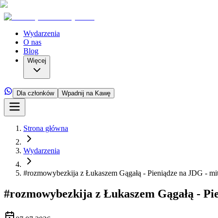
Wydarzenia
O nas
Blog
Więcej
Dla członków
Wpadnij na Kawę
Strona główna
Wydarzenia
#rozmowybezkija z Łukaszem Gągałą - Pieniądze na JDG - mity
#rozmowybezkija z Łukaszem Gągałą - Pien