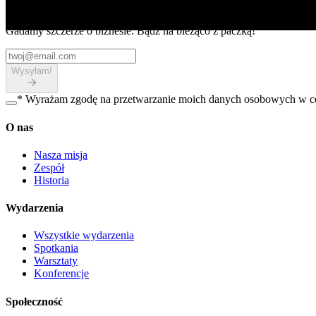
Dostawaj newsy
Gadamy szczerze o biznesie. Bądź na bieżąco z paczką!
Wysyłam!
*
Wyrażam zgodę na przetwarzanie moich danych osobowych w cel
O nas
Nasza misja
Zespół
Historia
Wydarzenia
Wszystkie wydarzenia
Spotkania
Warsztaty
Konferencje
Społeczność