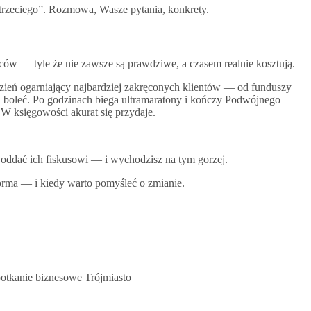
 trzeciego”. Rozmowa, Wasze pytania, konkrety.
orców — tyle że nie zawsze są prawdziwe, a czasem realnie kosztują.
zień ogarniający najbardziej zakręconych klientów — od funduszy
ała boleć. Po godzinach biega ultramaratony i kończy Podwójnego
 W księgowości akurat się przydaje.
 oddać ich fiskusowi — i wychodzisz na tym gorzej.
forma — i kiedy warto pomyśleć o zmianie.
potkanie biznesowe Trójmiasto