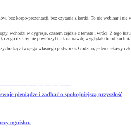
ów, bez korpo-prezentacji, bez czytania z kartki. To nie webinar i ni
 drąży, wchodzi w dygresje, czasem zejdzie z tematu i wróci. Z tego 
chał, czego dziś by nie powtórzył i jak naprawdę wyglądało to od kuchni.
 przychodzą z twojego własnego podwórka. Godzina, jeden ciekawy czło
oje pieniądze i zadbać o spokojniejszą przyszłość
przy ognisku.