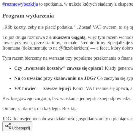
#rozmowybezkija
to spotkania, w trakcie których siadamy z eksper
Program wydarzenia
„Rób koszty, żeby nie płacić podatku." „Zostań VAT-owcem, to się opł
To już druga rozmowa z
Łukaszem Gągałą
, więc tym razem wchodz
inwestycyjnych, przez startupy, po małe i średnie firmy. Specjalizuj
Ironmana (dokumentuje to na @fitzabiurkiem) — a facet, który dobrow
Tym razem bierzemy na warsztat trzy popularne przekonania o finans
Czy „tworzenie kosztów" zawsze się opłaca?
Kiedy generowa
Na co uważać przy skalowaniu na JDG?
Co zaczyna się sypa
VAT-owiec — zawsze lepiej?
Komu VAT realnie się opłaca, a kt
Bez księgowego żargonu, bez wciskania jednej słusznej odpowiedzi. 
Online, za darmo, dla każdego. Bez kija.
JDG finanse
jednoosobowa działalność gospodarcza
mity o pieniądz
Udostępnij