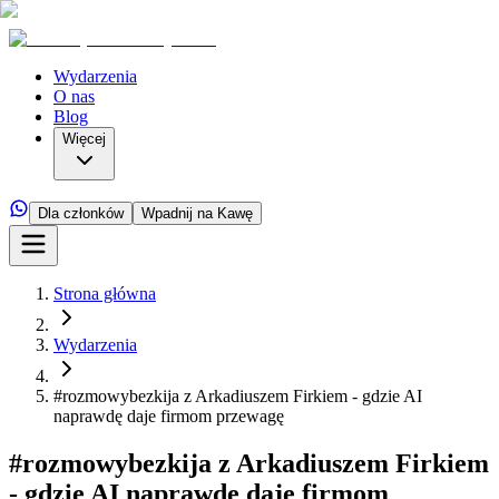
Wydarzenia
O nas
Blog
Więcej
Dla członków
Wpadnij na Kawę
Strona główna
Wydarzenia
#rozmowybezkija z Arkadiuszem Firkiem - gdzie AI
naprawdę daje firmom przewagę
#rozmowybezkija z Arkadiuszem Firkiem
- gdzie AI naprawdę daje firmom