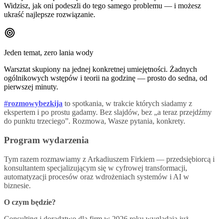
Widzisz, jak oni podeszli do tego samego problemu — i możesz
ukraść najlepsze rozwiązanie.
Jeden temat, zero lania wody
Warsztat skupiony na jednej konkretnej umiejętności. Żadnych
ogólnikowych wstępów i teorii na godzinę — prosto do sedna, od
pierwszej minuty.
#rozmowybezkija
to spotkania, w trakcie których siadamy z
ekspertem i po prostu gadamy. Bez slajdów, bez „a teraz przejdźmy
do punktu trzeciego”. Rozmowa, Wasze pytania, konkrety.
Program wydarzenia
Tym razem rozmawiamy z Arkadiuszem Firkiem — przedsiębiorcą i
konsultantem specjalizującym się w cyfrowej transformacji,
automatyzacji procesów oraz wdrożeniach systemów i AI w
biznesie.
O czym będzie?
Consulting i doradztwo dla firm w 2026 roku wyglądają już