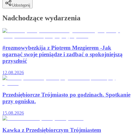
Udostępnij
Nadchodzące wydarzenia
#rozmowybezkija z Piotrem Mezgierem -Jak
ogarnąć swoje pieniądze i zadbać o spokojniejszą
przyszłość
12.08.2026
Przedsiębiorcze Trójmiasto po godzinach. Spotkanie
przy ognisku.
15.08.2026
Kawka z Przedsiębiorczym Trójmiastem