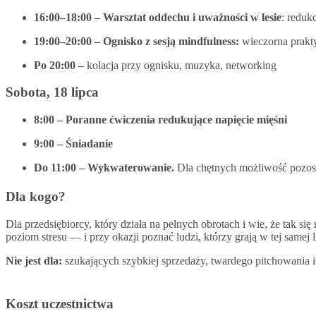
16:00–18:00 – Warsztat oddechu i uważności w lesie
: reduk
19:00–20:00 – Ognisko z sesją mindfulness:
wieczorna prakt
Po 20:00 –
kolacja przy ognisku, muzyka, networking
Sobota, 18 lipca
8:00 – Poranne ćwiczenia redukujące napięcie mięśni
9:00 – Śniadanie
Do 11:00 – Wykwaterowanie.
Dla chętnych możliwość pozosta
Dla kogo?
Dla przedsiębiorcy, który działa na pełnych obrotach i wie, że tak si
poziom stresu — i przy okazji poznać ludzi, którzy grają w tej samej l
Nie jest dla:
szukających szybkiej sprzedaży, twardego pitchowania i 
Koszt uczestnictwa