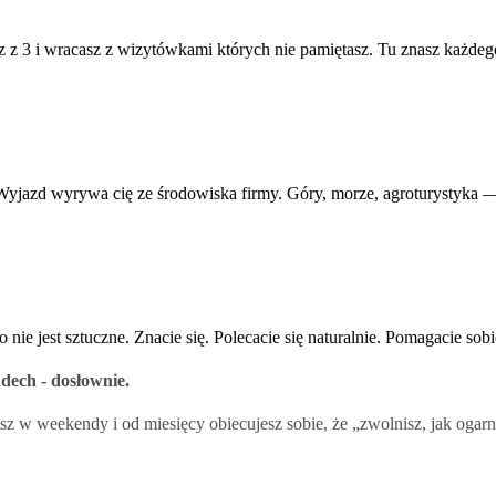
z 3 i wracasz z wizytówkami których nie pamiętasz. Tu znasz każdego 
. Wyjazd wyrywa cię ze środowiska firmy. Góry, morze, agroturystyka —
o nie jest sztuczne. Znacie się. Polecacie się naturalnie. Pomagacie so
ddech - dosłownie.
z w weekendy i od miesięcy obiecujesz sobie, że „zwolnisz, jak ogarni