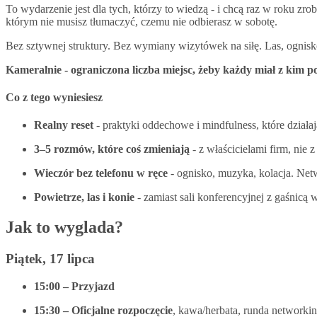
To wydarzenie jest dla tych, którzy to wiedzą - i chcą raz w roku zr
którym nie musisz tłumaczyć, czemu nie odbierasz w sobotę.
Bez sztywnej struktury. Bez wymiany wizytówek na siłę. Las, ognisko
Kameralnie - ograniczona liczba miejsc, żeby każdy miał z kim po
Co z tego wyniesiesz
Realny reset
- praktyki oddechowe i mindfulness, które działają
3–5 rozmów, które coś zmieniają
- z właścicielami firm, nie
Wieczór bez telefonu w ręce
- ognisko, muzyka, kolacja. Netw
Powietrze, las i konie
- zamiast sali konferencyjnej z gaśnicą 
Jak to wyglada?
Piątek, 17 lipca
15:00 – Przyjazd
15:30 – Oficjalne rozpoczęcie
, kawa/herbata, runda network