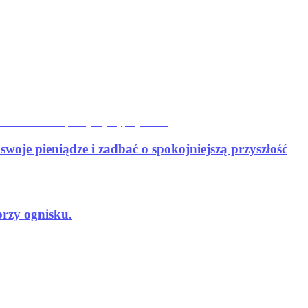
oje pieniądze i zadbać o spokojniejszą przyszłość
przy ognisku.