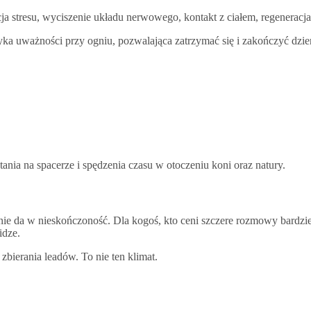
cja stresu, wyciszenie układu nerwowego, kontakt z ciałem, regeneracj
yka uważności przy ogniu, pozwalająca zatrzymać się i zakończyć dzie
nia na spacerze i spędzenia czasu w otoczeniu koni oraz natury.
ę nie da w nieskończoność. Dla kogoś, kto ceni szczere rozmowy bardzie
idze.
zbierania leadów. To nie ten klimat.