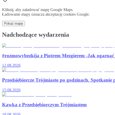
Kliknij, aby załadować mapę Google Maps.
Ładowanie mapy oznacza akceptację cookies Google.
Pokaż mapę
Nadchodzące wydarzenia
#rozmowybezkija z Piotrem Mezgierem -Jak ogarnąć sw
12.08.2026
Przedsiębiorcze Trójmiasto po godzinach. Spotkanie 
15.08.2026
Kawka z Przedsiębiorczym Trójmiastem
18.08.2026