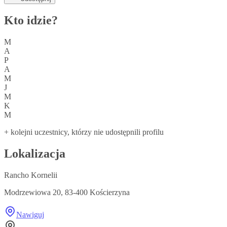
Kto idzie?
M
A
P
A
M
J
M
K
M
+ kolejni uczestnicy, którzy nie udostępnili profilu
Lokalizacja
Rancho Kornelii
Modrzewiowa 20, 83-400 Kościerzyna
Nawiguj