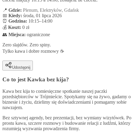
📍
Gdzie:
Plenum, Elektryków, Gdańsk
📅
Kiedy:
środa, 01 lipca 2026
⏰
Godzina:
10:15–14:00
💰
Koszt:
0 zł
👥
Miejsca:
ograniczone
Zero slajdów. Zero spiny.
Tylko kawa i dobre rozmowy ☕
Udostępnij
Co to jest
Kawka bez kija
?
Kawa bez kija to comiesięczne spotkanie naszej paczki
przedsiębiorców w Trójmieście. Spotykamy się na żywo, gadamy o
biznesie i życiu, dzielimy się doświadczeniami i pomagamy sobie
nawzajem.
Bez sztywnej agendy, bez prezentacji, bez wymiany wizytówek. Po
prostu kawa, szczere rozmowy i budowanie relacji z ludźmi, którzy
rozumieją wyzwania prowadzenia firmy.