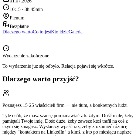
01.07.2026
10:15 · 3h 45min
Plenum
Bezpłatne
Dlaczego warto
Co to jest
Kto idzie
Galeria
Wydarzenie zakończone
To wydarzenie już się odbyło. Relacja pojawi się wkrótce.
Dlaczego warto przyjść?
Poznajesz 15-25 właścicieli firm — nie tłum, a konkretnych ludzi
Tyle osób, że masz szansę porozmawiać z każdym. Dość małe, żeby
pamiętali Twoje imię. Dość duże, żeby zawsze ktoś trafił na coś z
czym się zmagasz. Wystarczy wpaść raz, żeby zrozumieć różnicę
między "kontaktem na LinkedIn" a kimś, z kto po miesiącu napisze