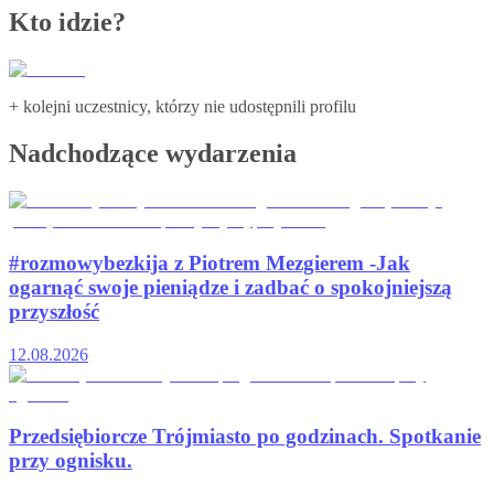
Kto idzie?
+ kolejni uczestnicy, którzy nie udostępnili profilu
Nadchodzące wydarzenia
#rozmowybezkija z Piotrem Mezgierem -Jak
ogarnąć swoje pieniądze i zadbać o spokojniejszą
przyszłość
12.08.2026
Przedsiębiorcze Trójmiasto po godzinach. Spotkanie
przy ognisku.