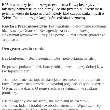
Różnica między jednorazowym eventem a Kawą bez kija: za 6
miesięcy pamiętasz imiona, firmy i co kto przerabiał. Kiedy masz
pytanie, wiesz do kogo napisać. Kiedy ktoś czegoś szuka, myśli o
Tobie. Tak buduje się relacje, które cokolwiek znaczą.
Kawka z Przedsiębiorczym Trójmiastem
- nieformalne spotkanie
biznesowe w Gdańsku. Bez agendy, za to z dobrą kawą i
ciekawymi rozmowami! Przyjdź i poznaj klimat Przedsiębiorczego
Trójmiasta!
Program wydarzenia
Bez konferencji. Bez prezentacji. Bez „networkingu na siłę”.
Po prostu spotkanie ludzi, którzy robią biznes — przy dobrej kawie
i w fajnym miejscu.
Jeśli masz firmę, startup, działasz jako freelancer albo po prostu
kręci Cię przedsiębiorczość, to wpadnij pogadać. O tym, co działa.
O tym, co nie działa. O pomysłach, wyzwaniach i wszystkim
pomiędzy.
Nie ma agendy, nie ma sceny, nie ma planu na rozmowy.
Jest kawa, ludzie i totalnie swobodna atmosfera. Wpadasz kiedy
chcesz między 10:15 a 14:00, zostajesz ile chcesz.