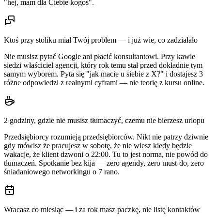
"hej, mam dla Ciebie kogoś".
Ktoś przy stoliku miał Twój problem — i już wie, co zadziałało
Nie musisz pytać Google ani płacić konsultantowi. Przy kawie
siedzi właściciel agencji, który rok temu stał przed dokładnie tym
samym wyborem. Pyta się "jak macie u siebie z X?" i dostajesz 3
różne odpowiedzi z realnymi cyframi — nie teorię z kursu online.
2 godziny, gdzie nie musisz tłumaczyć, czemu nie bierzesz urlopu
Przedsiębiorcy rozumieją przedsiębiorców. Nikt nie patrzy dziwnie
gdy mówisz że pracujesz w sobotę, że nie wiesz kiedy będzie
wakacje, że klient dzwoni o 22:00. Tu to jest norma, nie powód do
tłumaczeń. Spotkanie bez kija — zero agendy, zero must-do, zero
śniadaniowego networkingu o 7 rano.
Wracasz co miesiąc — i za rok masz paczkę, nie listę kontaktów