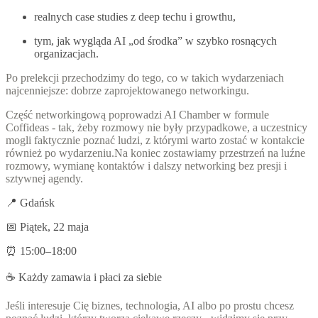
realnych case studies z deep techu i growthu,
tym, jak wygląda AI „od środka” w szybko rosnących
organizacjach.
Po prelekcji przechodzimy do tego, co w takich wydarzeniach
najcenniejsze: dobrze zaprojektowanego networkingu.
Część networkingową poprowadzi AI Chamber w formule
Coffideas - tak, żeby rozmowy nie były przypadkowe, a uczestnicy
mogli faktycznie poznać ludzi, z którymi warto zostać w kontakcie
również po wydarzeniu.Na koniec zostawiamy przestrzeń na luźne
rozmowy, wymianę kontaktów i dalszy networking bez presji i
sztywnej agendy.
📍 Gdańsk
📅 Piątek, 22 maja
⏰ 15:00–18:00
☕ Każdy zamawia i płaci za siebie
Jeśli interesuje Cię biznes, technologia, AI albo po prostu chcesz