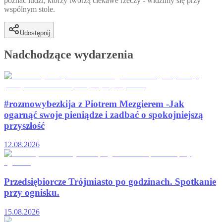
poznać ludzi, którzy tworzą ciekawe rzeczy - widzimy się przy
wspólnym stole.
Udostępnij
Nadchodzące wydarzenia
#rozmowybezkija z Piotrem Mezgierem -Jak
ogarnąć swoje pieniądze i zadbać o spokojniejszą
przyszłość
12.08.2026
Przedsiębiorcze Trójmiasto po godzinach. Spotkanie
przy ognisku.
15.08.2026