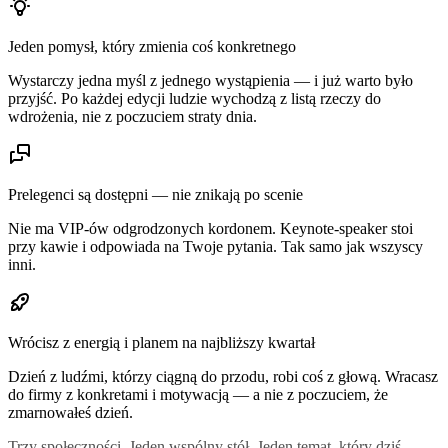
Jeden pomysł, który zmienia coś konkretnego
Wystarczy jedna myśl z jednego wystąpienia — i już warto było
przyjść. Po każdej edycji ludzie wychodzą z listą rzeczy do
wdrożenia, nie z poczuciem straty dnia.
Prelegenci są dostępni — nie znikają po scenie
Nie ma VIP-ów odgrodzonych kordonem. Keynote-speaker stoi
przy kawie i odpowiada na Twoje pytania. Tak samo jak wszyscy
inni.
Wrócisz z energią i planem na najbliższy kwartał
Dzień z ludźmi, którzy ciągną do przodu, robi coś z głową. Wracasz
do firmy z konkretami i motywacją — a nie z poczuciem, że
zmarnowałeś dzień.
Trzy społeczności. Jeden wspólny stół. Jeden temat, który dziś