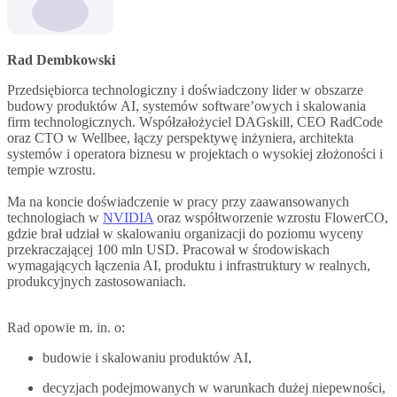
Rad Dembkowski
Przedsiębiorca technologiczny i doświadczony lider w obszarze
budowy produktów AI, systemów software’owych i skalowania
firm technologicznych. Współzałożyciel DAGskill, CEO RadCode
oraz CTO w Wellbee, łączy perspektywę inżyniera, architekta
systemów i operatora biznesu w projektach o wysokiej złożoności i
tempie wzrostu.
Ma na koncie doświadczenie w pracy przy zaawansowanych
technologiach w
NVIDIA
oraz współtworzenie wzrostu FlowerCO,
gdzie brał udział w skalowaniu organizacji do poziomu wyceny
przekraczającej 100 mln USD. Pracował w środowiskach
wymagających łączenia AI, produktu i infrastruktury w realnych,
produkcyjnych zastosowaniach.
Rad opowie m. in. o:
budowie i skalowaniu produktów AI,
decyzjach podejmowanych w warunkach dużej niepewności,